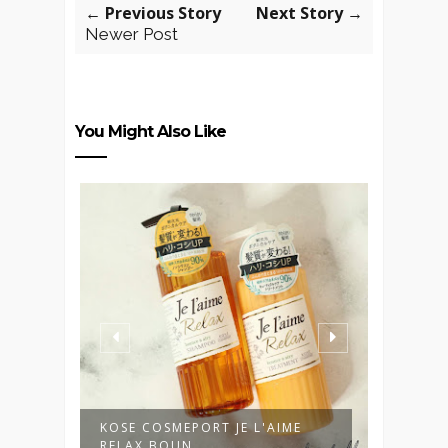
← Previous Story
Next Story →
Newer Post
You Might Also Like
KOSE COSMEPORT JE L'AIME
SENKA
RELAX BOUN...
COME T