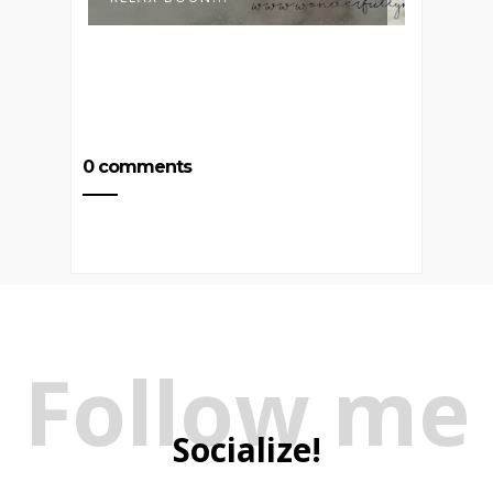
0 comments
Follow me
Socialize!