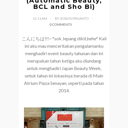
(Automatic Beauty,
BCL and Sho Bi)
12:11 AM
BY JESSLYN PRIJANTO
0 COMMENTS
こんにちは!!!~ *sok Jepang dikit,hehe* Kali
ini aku mau menceritakan pengalamanku
menghadiri event beauty tahunan dan ini
merupakan tahun ketiga aku diundang
untuk menghadiri Japan Beauty Week,
untuk tahun ini lokasinya berada di Main
Atrium Plaza Senayan, seperti pada tahun
2014.