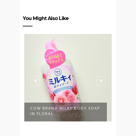
You Might Also Like
ACE
COW BRAND MILKY BODY SOAP
SHIZE
IN FLORAL
FACIAL