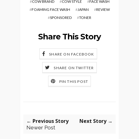
#
COW BRAND
#
COW STYLE
#
FACE WASH
#
FOAMING FACE WASH
#
JAPAN
#
REVIEW
#
SPONSORED
#
TONER
Share This Story
SHARE ON FACEBOOK
SHARE ON TWITTER
PIN THIS POST
← Previous Story
Next Story →
Newer Post