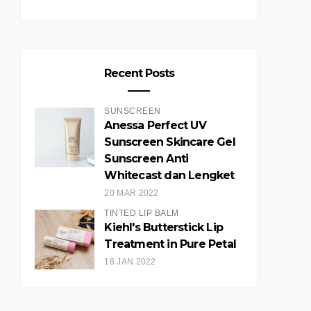
Recent Posts
SUNSCREEN
Anessa Perfect UV
Sunscreen Skincare Gel
Sunscreen Anti
Whitecast dan Lengket
20 MAR 2022
TINTED LIP BALM
Kiehl's Butterstick Lip
Treatment in Pure Petal
18 JAN 2022