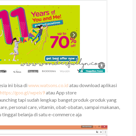
a ini bisa di
www.watsons.co.id
atau download aplikasi
e
https://goo.gl/wpeis9
atau App store
launching tapi sudah lengkap banget produk-produk yang
rcare, personal care, vitamin, obat-obatan, sampai makanan,
u tinggal belanja di satu e-commerce aja