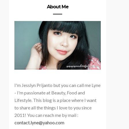
About Me
I'm
Jesslyn Prijanto but you can call me Lyne
- I'm passionate at Beauty, Food and
Lifestyle. This blog is a place where I want
to share all the things I love to you since
2011! You can reach me by mail :
contact.lyne@yahoo.com