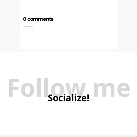
0 comments
Follow me
Socialize!