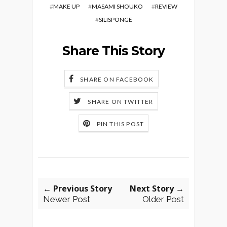
#
MAKE UP
#
MASAMI SHOUKO
#
REVIEW
#
SILISPONGE
Share This Story
SHARE ON FACEBOOK
SHARE ON TWITTER
PIN THIS POST
← Previous Story
Next Story →
Newer Post
Older Post