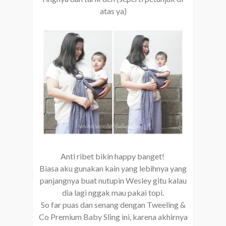
atas ya)
Anti ribet bikin happy banget!
Biasa aku gunakan kain yang lebihnya yang
panjangnya buat nutupin Wesley gitu kalau
dia lagi nggak mau pakai topi.
So far puas dan senang dengan Tweeling &
Co Premium Baby Sling ini, karena akhirnya