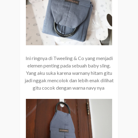
Ini ringnya di Tweeling & Co yang menjadi
elemen penting pada sebuah baby sling.
Yang aku suka karena warnany hitam gitu
jadi nggak mencolok dan lebih enak dilihat
gitu cocok dengan warna navy nya