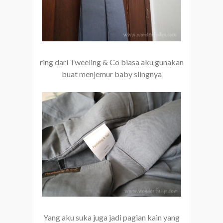
ring dari Tweeling & Co biasa aku gunakan
buat menjemur baby slingnya
Yang aku suka juga jadi pagian kain yang