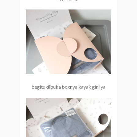
begitu dibuka boxnya kayak gini ya