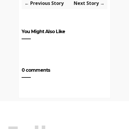
← Previous Story
Next Story →
You Might Also Like
0 comments