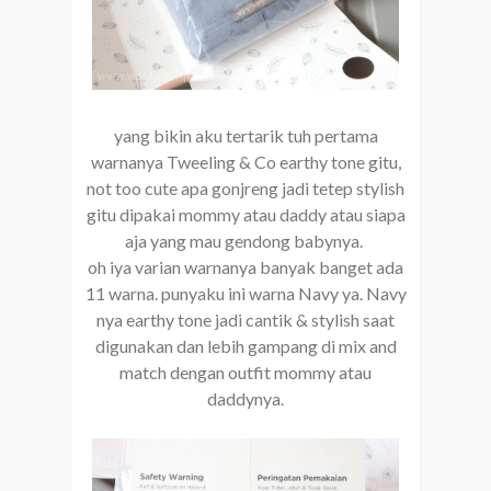
yang bikin aku tertarik tuh pertama
warnanya Tweeling & Co earthy tone gitu,
not too cute apa gonjreng jadi tetep stylish
gitu dipakai mommy atau daddy atau siapa
aja yang mau gendong babynya.
oh iya varian warnanya banyak banget ada
11 warna. punyaku ini warna Navy ya. Navy
nya earthy tone jadi cantik & stylish saat
digunakan dan lebih gampang di mix and
match dengan outfit mommy atau
daddynya.