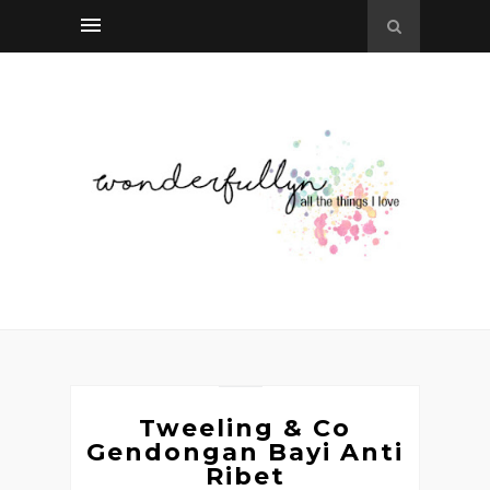
Tweeling & Co
Gendongan Bayi Anti
Ribet