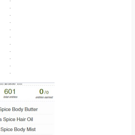
.
.
.
.
.
.
.
.
.
.