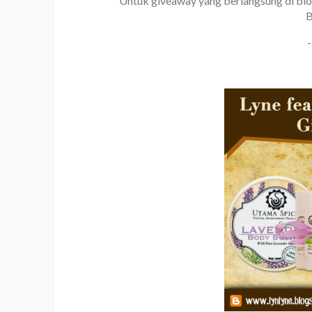
Untuk giveaway yang berlangsung di bl
B