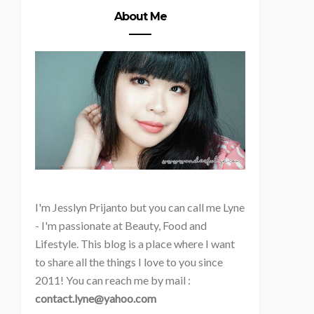
About Me
I'm
Jesslyn Prijanto but you can call me Lyne
- I'm passionate at Beauty, Food and
Lifestyle. This blog is a place where I want
to share all the things I love to you since
2011! You can reach me by mail :
contact.lyne@yahoo.com