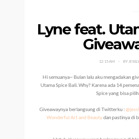
Lyne feat. Uta
Giveawa
12:15 AM
BY JESSL
Hi semuanya~ Bulan lalu aku mengadakan gi
Utama Spice Bali. Why? Karena ada 14 pemen
Spice yang bisa pilih
Giveawaynya berlangsung di Twitterku :
@jess
Wonderful Art and Beauty
dan pastinya di b