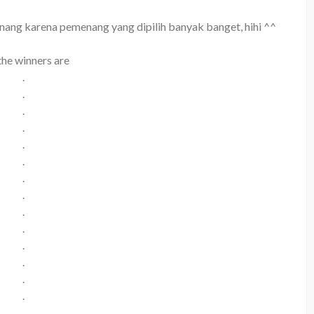
ang karena pemenang yang dipilih banyak banget, hihi ^^
the winners are
.
.
.
.
.
.
.
.
.
.
.
.
.
.
.