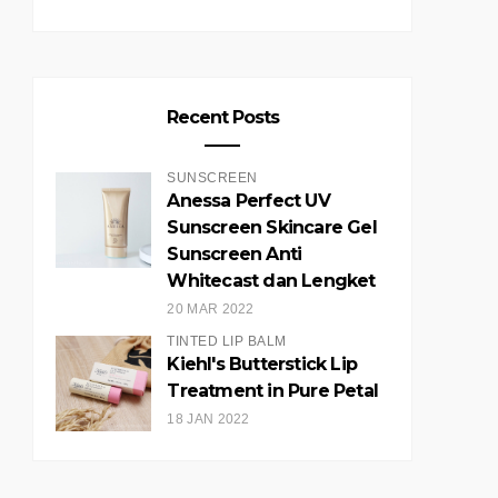
Recent Posts
SUNSCREEN
Anessa Perfect UV
Sunscreen Skincare Gel
Sunscreen Anti
Whitecast dan Lengket
20 MAR 2022
TINTED LIP BALM
Kiehl's Butterstick Lip
Treatment in Pure Petal
18 JAN 2022