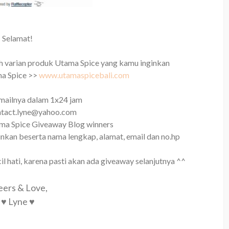
Selamat!
h varian produk Utama Spice yang kamu inginkan
ma Spice >>
www.utamaspicebali.com
mailnya dalam 1x24 jam
ntact.lyne@yahoo.com
tama Spice Giveaway Blog winners
nkan beserta nama lengkap, alamat, email dan no.hp
 hati, karena pasti akan ada giveaway selanjutnya ^^
ers & Love,
♥ Lyne ♥