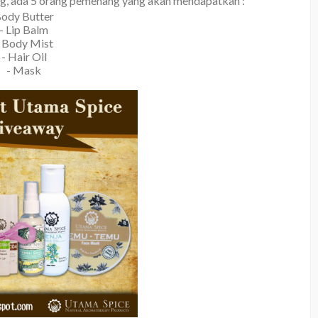
og, ada 5 orang pemenang yang akan mendapatkan :
ody Butter
- Lip Balm
- Body Mist
- Hair Oil
- Mask