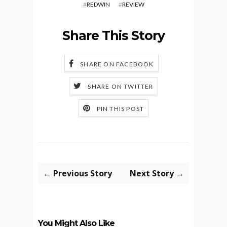
#
REDWIN
#
REVIEW
Share This Story
SHARE ON FACEBOOK
SHARE ON TWITTER
PIN THIS POST
← Previous Story
Next Story →
You Might Also Like