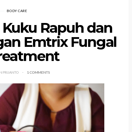
BODY CARE
h Kuku Rapuh dan
an Emtrix Fungal
Treatment
YN PRIJANTO
1 COMMENTS