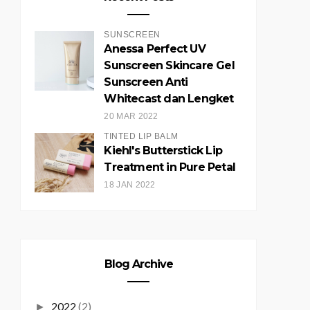
SUNSCREEN
Anessa Perfect UV
Sunscreen Skincare Gel
Sunscreen Anti
Whitecast dan Lengket
20 MAR 2022
TINTED LIP BALM
Kiehl's Butterstick Lip
Treatment in Pure Petal
18 JAN 2022
Blog Archive
2022
(2)
►