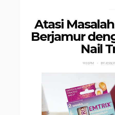
Atasi Masala
Berjamur deng
Nail 
9:01 PM
BY JESSL