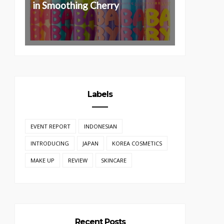
in Smoothing Cherry
Revlon PhotoReady Airbrush
Mousse Makeup & PhotoReady
Perfecting Primer Review
(Sponsored)
Labels
EVENT REPORT
INDONESIAN
INTRODUCING
JAPAN
KOREA COSMETICS
MAKE UP
REVIEW
SKINCARE
Recent Posts