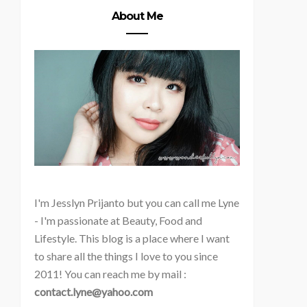
About Me
I'm
Jesslyn Prijanto but you can call me Lyne
- I'm passionate at Beauty, Food and
Lifestyle. This blog is a place where I want
to share all the things I love to you since
2011! You can reach me by mail :
contact.lyne@yahoo.com