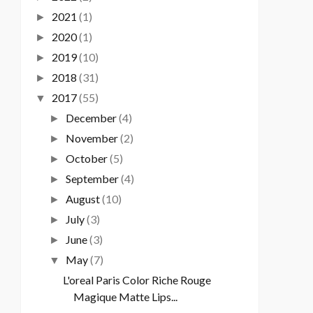
2021
(1)
►
2020
(1)
►
2019
(10)
►
2018
(31)
►
2017
(55)
▼
December
(4)
►
November
(2)
►
October
(5)
►
September
(4)
►
August
(10)
►
July
(3)
►
June
(3)
►
May
(7)
▼
L'oreal Paris Color Riche Rouge
Magique Matte Lips...