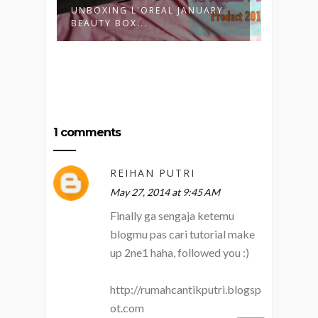
UNBOXING L'OREAL JANUARY
UNBOX
BEAUTY BOX...
BEAUTY
1 comments
REIHAN PUTRI
May 27, 2014 at 9:45 AM
Finally ga sengaja ketemu
blogmu pas cari tutorial make
up 2ne1 haha, followed you :)
http://rumahcantikputri.blogsp
ot.com